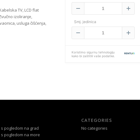
 Kabelska TV, LCD flat
Zvučno izoliranje,
vaonica, usluga čišćenja,
CATEGORIES
 s pogledom na grad
No categories
 s pogledom na more