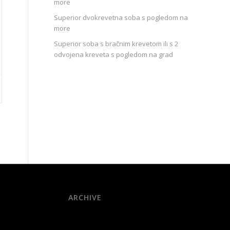
more
Superior dvokrevetna soba s pogledom na
more
Superior soba s bračnim krevetom ili s 2
odvojena kreveta s pogledom na grad
ARCHIVE