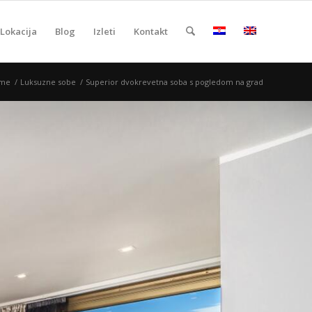
Lokacija
Blog
Izleti
Kontakt
me
/
Luksuzne sobe
/
Superior dvokrevetna soba s pogledom na grad