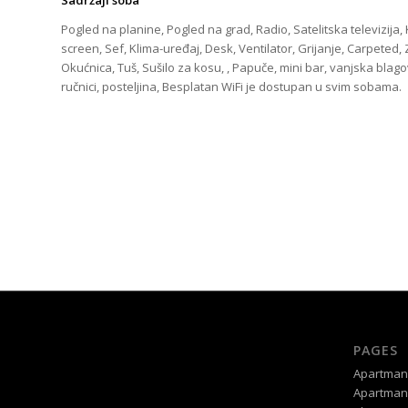
Sadržaji soba
Pogled na planine, Pogled na grad, Radio, Satelitska televizija,
screen, Sef, Klima-uređaj, Desk, Ventilator, Grijanje, Carpeted, 
Okućnica, Tuš, Sušilo za kosu, , Papuče, mini bar, vanjska blago
ručnici, posteljina, Besplatan WiFi je dostupan u svim sobama.
PAGES
Apartman
Apartman