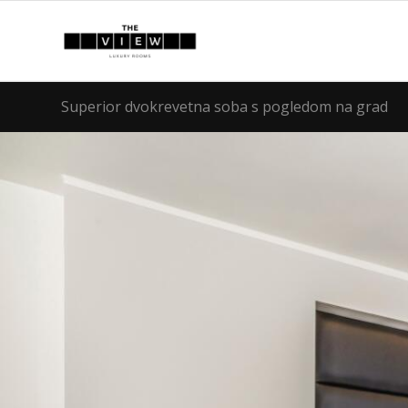
Superior dvokrevetna soba s pogledom na grad